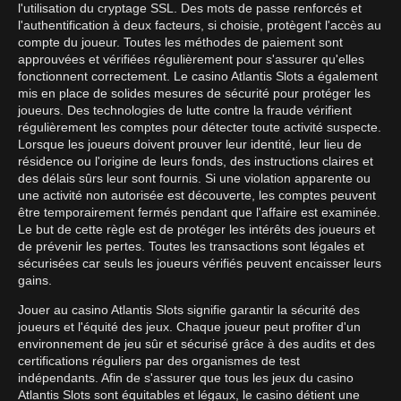
l'utilisation du cryptage SSL. Des mots de passe renforcés et
l'authentification à deux facteurs, si choisie, protègent l'accès au
compte du joueur. Toutes les méthodes de paiement sont
approuvées et vérifiées régulièrement pour s'assurer qu'elles
fonctionnent correctement. Le casino Atlantis Slots a également
mis en place de solides mesures de sécurité pour protéger les
joueurs. Des technologies de lutte contre la fraude vérifient
régulièrement les comptes pour détecter toute activité suspecte.
Lorsque les joueurs doivent prouver leur identité, leur lieu de
résidence ou l'origine de leurs fonds, des instructions claires et
des délais sûrs leur sont fournis. Si une violation apparente ou
une activité non autorisée est découverte, les comptes peuvent
être temporairement fermés pendant que l'affaire est examinée.
Le but de cette règle est de protéger les intérêts des joueurs et
de prévenir les pertes. Toutes les transactions sont légales et
sécurisées car seuls les joueurs vérifiés peuvent encaisser leurs
gains.
Jouer au casino Atlantis Slots signifie garantir la sécurité des
joueurs et l'équité des jeux. Chaque joueur peut profiter d'un
environnement de jeu sûr et sécurisé grâce à des audits et des
certifications réguliers par des organismes de test
indépendants. Afin de s'assurer que tous les jeux du casino
Atlantis Slots sont équitables et légaux, le casino détient une