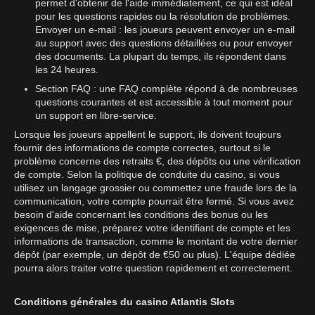
permet d'obtenir de l'aide immédiatement, ce qui est idéal
pour les questions rapides ou la résolution de problèmes.
Envoyer un e-mail : les joueurs peuvent envoyer un e-mail
au support avec des questions détaillées ou pour envoyer
des documents. La plupart du temps, ils répondent dans
les 24 heures.
Section FAQ : une FAQ complète répond à de nombreuses
questions courantes et est accessible à tout moment pour
un support en libre-service.
Lorsque les joueurs appellent le support, ils doivent toujours
fournir des informations de compte correctes, surtout si le
problème concerne des retraits €, des dépôts ou une vérification
de compte. Selon la politique de conduite du casino, si vous
utilisez un langage grossier ou commettez une fraude lors de la
communication, votre compte pourrait être fermé. Si vous avez
besoin d'aide concernant les conditions des bonus ou les
exigences de mise, préparez votre identifiant de compte et les
informations de transaction, comme le montant de votre dernier
dépôt (par exemple, un dépôt de €50 ou plus). L'équipe dédiée
pourra alors traiter votre question rapidement et correctement.
Conditions générales du casino Atlantis Slots