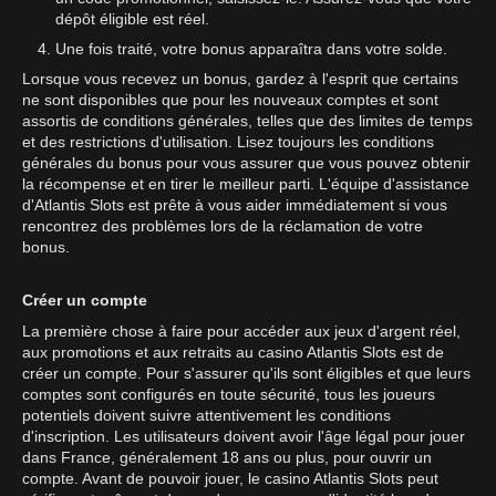
dépôt éligible est réel.
Une fois traité, votre bonus apparaîtra dans votre solde.
Lorsque vous recevez un bonus, gardez à l'esprit que certains
ne sont disponibles que pour les nouveaux comptes et sont
assortis de conditions générales, telles que des limites de temps
et des restrictions d'utilisation. Lisez toujours les conditions
générales du bonus pour vous assurer que vous pouvez obtenir
la récompense et en tirer le meilleur parti. L'équipe d'assistance
d'Atlantis Slots est prête à vous aider immédiatement si vous
rencontrez des problèmes lors de la réclamation de votre
bonus.
Créer un compte
La première chose à faire pour accéder aux jeux d'argent réel,
aux promotions et aux retraits au casino Atlantis Slots est de
créer un compte. Pour s'assurer qu'ils sont éligibles et que leurs
comptes sont configurés en toute sécurité, tous les joueurs
potentiels doivent suivre attentivement les conditions
d'inscription. Les utilisateurs doivent avoir l'âge légal pour jouer
dans France, généralement 18 ans ou plus, pour ouvrir un
compte. Avant de pouvoir jouer, le casino Atlantis Slots peut