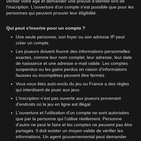
vérifier votre âge et demander une preuve d'identité lors de
l'inscription. L'ouverture d'un compte n'est possible que pour les
personnes qui peuvent prouver leur éligibilité.
Qui peut s'inscrire pour un compte ?
Une seule personne, son foyer ou son adresse IP peut
créer un compte.
Les joueurs doivent fournir des informations personnelles
exactes, comme leur nom complet, leur adresse, leur date
de naissance et une adresse e-mail valide. Les comptes
suspendus ou les gains perdus en raison d'informations
fausses ou incomplètes peuvent être fermés.
Vous vous êtes auto-exclu du jeu ou France a des règles
qui interdisent de jouer aux jeux.
L'inscription n'est pas ouverte aux joueurs provenant
d'endroits où le jeu en ligne est illégal.
L'ouverture et l'utilisation d'un compte ne sont autorisées
que par la personne qui l'utilise réellement. Personne
d'autre ne peut le faire et les comptes ne peuvent pas être
partagés. Il doit exister un moyen valide de vérifier les
informations. Un agent gouvernemental peut demander