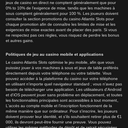
jeux de casino en direct ne comptent généralement que pour
0% to 10% de l'exigence de mise, tandis que les machines à
sous comptent généralement pour 100 %. Les joueurs doivent
consulter la section promotions du casino Atlantis Slots pour
chaque promotion afin de connaître les limites de mise et les
exigences de mise exactes avant de placer des paris. Si vous
ne respectez pas ces règles, vous risquez de perdre les bonus
et autres gains.
Politiques de jeu au casino mobile et applications
Le casino Atlantis Slots optimise le jeu mobile, afin que vous
puissiez jouer à vos machines à sous et jeux de table préférés
directement depuis votre téléphone ou votre tablette. Vous
pouvez accéder à la plateforme du casino sur votre téléphone
en utilisant n'importe quel navigateur standard ; vous n'avez pas
besoin de télécharger une application. Les utilisateurs d'Android
et d'iOS peuvent jouer sans problème en déplacement, et toutes
les fonctionnalités principales sont accessibles à tout moment。
L'accès au compte mobile et l'inscription fonctionnent de la
même manière que sur ordinateur. Pour s'inscrire, les joueurs
doivent prouver leur identité, et s'ils souhaitent retirer plus de €1
000, ils devront peut-être fournir une preuve. Vous pouvez
utiliser les mêmes méthodes de dépôt et de retrait sécurisées