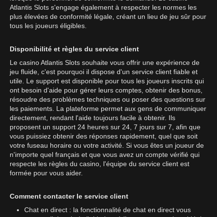
Atlantis Slots s'engage également à respecter les normes les
plus élevées de conformité légale, créant un lieu de jeu sûr pour
tous les joueurs éligibles.
Disponibilité et règles du service client
Le casino Atlantis Slots souhaite vous offrir une expérience de
jeu fluide, c'est pourquoi il dispose d'un service client fiable et
utile. Le support est disponible pour tous les joueurs inscrits qui
ont besoin d'aide pour gérer leurs comptes, obtenir des bonus,
résoudre des problèmes techniques ou poser des questions sur
les paiements. La plateforme permet aux gens de communiquer
directement, rendant l'aide toujours facile à obtenir. Ils
proposent un support 24 heures sur 24, 7 jours sur 7, afin que
vous puissiez obtenir des réponses rapidement, quel que soit
votre fuseau horaire ou votre activité. Si vous êtes un joueur de
n'importe quel français et que vous avez un compte vérifié qui
respecte les règles du casino, l'équipe du service client est
formée pour vous aider.
Comment contacter le service client
Chat en direct : la fonctionnalité de chat en direct vous