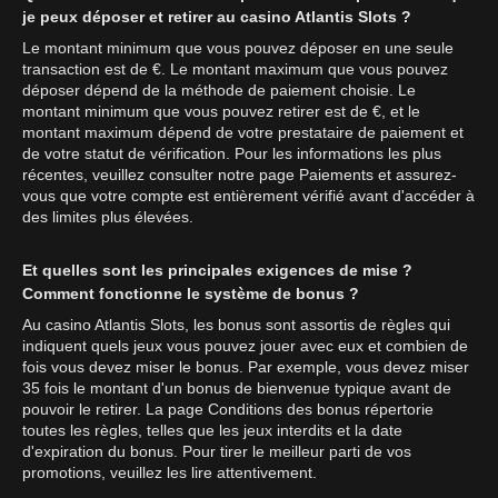
je peux déposer et retirer au casino Atlantis Slots ?
Le montant minimum que vous pouvez déposer en une seule
transaction est de €. Le montant maximum que vous pouvez
déposer dépend de la méthode de paiement choisie. Le
montant minimum que vous pouvez retirer est de €, et le
montant maximum dépend de votre prestataire de paiement et
de votre statut de vérification. Pour les informations les plus
récentes, veuillez consulter notre page Paiements et assurez-
vous que votre compte est entièrement vérifié avant d'accéder à
des limites plus élevées.
Et quelles sont les principales exigences de mise ?
Comment fonctionne le système de bonus ?
Au casino Atlantis Slots, les bonus sont assortis de règles qui
indiquent quels jeux vous pouvez jouer avec eux et combien de
fois vous devez miser le bonus. Par exemple, vous devez miser
35 fois le montant d'un bonus de bienvenue typique avant de
pouvoir le retirer. La page Conditions des bonus répertorie
toutes les règles, telles que les jeux interdits et la date
d'expiration du bonus. Pour tirer le meilleur parti de vos
promotions, veuillez les lire attentivement.