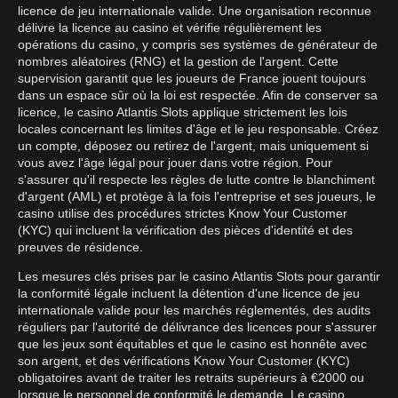
licence de jeu internationale valide. Une organisation reconnue
délivre la licence au casino et vérifie régulièrement les
opérations du casino, y compris ses systèmes de générateur de
nombres aléatoires (RNG) et la gestion de l'argent. Cette
supervision garantit que les joueurs de France jouent toujours
dans un espace sûr où la loi est respectée. Afin de conserver sa
licence, le casino Atlantis Slots applique strictement les lois
locales concernant les limites d'âge et le jeu responsable. Créez
un compte, déposez ou retirez de l'argent, mais uniquement si
vous avez l'âge légal pour jouer dans votre région. Pour
s'assurer qu'il respecte les règles de lutte contre le blanchiment
d'argent (AML) et protège à la fois l'entreprise et ses joueurs, le
casino utilise des procédures strictes Know Your Customer
(KYC) qui incluent la vérification des pièces d'identité et des
preuves de résidence.
Les mesures clés prises par le casino Atlantis Slots pour garantir
la conformité légale incluent la détention d'une licence de jeu
internationale valide pour les marchés réglementés, des audits
réguliers par l'autorité de délivrance des licences pour s'assurer
que les jeux sont équitables et que le casino est honnête avec
son argent, et des vérifications Know Your Customer (KYC)
obligatoires avant de traiter les retraits supérieurs à €2000 ou
lorsque le personnel de conformité le demande. Le casino