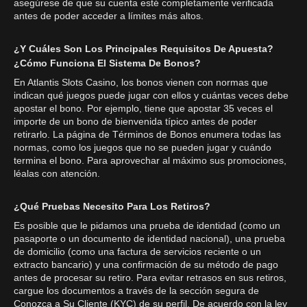
asegúrese de que su cuenta esté completamente verificada
antes de poder acceder a límites más altos.
¿Y Cuáles Son Los Principales Requisitos De Apuesta?
¿Cómo Funciona El Sistema De Bonos?
En Atlantis Slots Casino, los bonos vienen con normas que
indican qué juegos puede jugar con ellos y cuántas veces debe
apostar el bono. Por ejemplo, tiene que apostar 35 veces el
importe de un bono de bienvenida típico antes de poder
retirarlo. La página de Términos de Bonos enumera todas las
normas, como los juegos que no se pueden jugar y cuándo
termina el bono. Para aprovechar al máximo sus promociones,
léalas con atención.
¿Qué Pruebas Necesito Para Los Retiros?
Es posible que le pidamos una prueba de identidad (como un
pasaporte o un documento de identidad nacional), una prueba
de domicilio (como una factura de servicios reciente o un
extracto bancario) y una confirmación de su método de pago
antes de procesar su retiro. Para evitar retrasos en sus retiros,
cargue los documentos a través de la sección segura de
Conozca a Su Cliente (KYC) de su perfil. De acuerdo con la ley