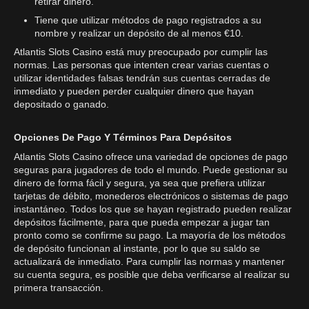
retirar dinero.
Tiene que utilizar métodos de pago registrados a su
nombre y realizar un depósito de al menos €10.
Atlantis Slots Casino está muy preocupado por cumplir las
normas. Las personas que intenten crear varias cuentas o
utilizar identidades falsas tendrán sus cuentas cerradas de
inmediato y pueden perder cualquier dinero que hayan
depositado o ganado.
Opciones De Pago Y Términos Para Depósitos
Atlantis Slots Casino ofrece una variedad de opciones de pago
seguras para jugadores de todo el mundo. Puede gestionar su
dinero de forma fácil y segura, ya sea que prefiera utilizar
tarjetas de débito, monederos electrónicos o sistemas de pago
instantáneo. Todos los que se hayan registrado pueden realizar
depósitos fácilmente, para que pueda empezar a jugar tan
pronto como se confirme su pago. La mayoría de los métodos
de depósito funcionan al instante, por lo que su saldo se
actualizará de inmediato. Para cumplir las normas y mantener
su cuenta segura, es posible que deba verificarse al realizar su
primera transacción.