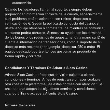
autoservicio.
Cuando los jugadores llaman al soporte, siempre deben
proporcionar información correcta de la cuenta, especialmente
si el problema está relacionado con retiros, depósitos o
verificación de €. Según la política de conducta del casino, si
utiliza lenguaje ofensivo o comete fraude mientras se comunica,
su cuenta podría cerrarse. Si necesita ayuda con los términos
de los bonos o los requisitos de apuesta, tenga a mano su ID de
cuenta e información de transacciones, como el importe de su
depósito más reciente (por ejemplo, depositar €50 o más). El
equipo dedicado podrá entonces gestionar su pregunta de
forma rápida y correcta.
Condiciones Y Términos De Atlantis Slots Casino
Atlantis Slots Casino ofrece sus servicios sujetos a ciertas
condiciones y términos. Antes de registrarse o hacer cualquier
otra cosa en la plataforma, lea estas normas con atención." Se
entiende que acepta los siguientes términos y condiciones
cuando utiliza o accede a Atlantis Slots Casino.
Normas Generales