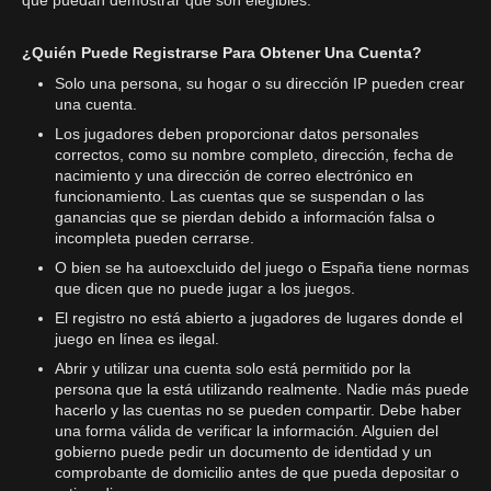
que puedan demostrar que son elegibles.
¿Quién Puede Registrarse Para Obtener Una Cuenta?
Solo una persona, su hogar o su dirección IP pueden crear
una cuenta.
Los jugadores deben proporcionar datos personales
correctos, como su nombre completo, dirección, fecha de
nacimiento y una dirección de correo electrónico en
funcionamiento. Las cuentas que se suspendan o las
ganancias que se pierdan debido a información falsa o
incompleta pueden cerrarse.
O bien se ha autoexcluido del juego o España tiene normas
que dicen que no puede jugar a los juegos.
El registro no está abierto a jugadores de lugares donde el
juego en línea es ilegal.
Abrir y utilizar una cuenta solo está permitido por la
persona que la está utilizando realmente. Nadie más puede
hacerlo y las cuentas no se pueden compartir. Debe haber
una forma válida de verificar la información. Alguien del
gobierno puede pedir un documento de identidad y un
comprobante de domicilio antes de que pueda depositar o