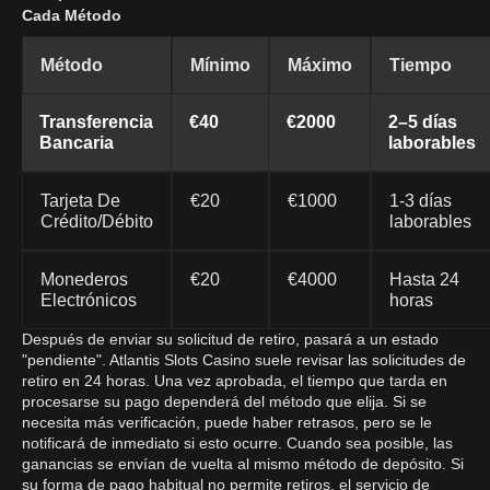
Cada Método
Método
Mínimo
Máximo
Tiempo
Transferencia
€40
€2000
2–5 días
Bancaria
laborables
Tarjeta De
€20
€1000
1-3 días
Crédito/Débito
laborables
Monederos
€20
€4000
Hasta 24
Electrónicos
horas
Después de enviar su solicitud de retiro, pasará a un estado
"pendiente". Atlantis Slots Casino suele revisar las solicitudes de
retiro en 24 horas. Una vez aprobada, el tiempo que tarda en
procesarse su pago dependerá del método que elija. Si se
necesita más verificación, puede haber retrasos, pero se le
notificará de inmediato si esto ocurre. Cuando sea posible, las
ganancias se envían de vuelta al mismo método de depósito. Si
su forma de pago habitual no permite retiros, el servicio de