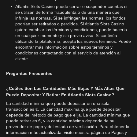
Atlantis Slots Casino puede cerrar o suspender cuentas si
se utilizan de forma fraudulenta o de una manera que
infrinja las normas. Si se infringen las normas, los fondos
podrían ser retirados o perdidos. Si Atlantis Slots Casino
quiere cambiar los términos y condiciones, puede hacerlo
en cualquier momento y sin previo aviso. Si continúa
utilizando la plataforma, acepta los nuevos términos. Puede
encontrar más información sobre estos términos y
condiciones contactando con el servicio de atención al
cliente.
Preguntas Frecuentes
¿Cuáles Son Las Cantidades Más Bajas Y Más Altas Que
Puedo Depositar Y Retirar En Atlantis Slots Casino?
La cantidad mínima que puede depositar en una sola
transacción es €. La cantidad máxima que puede depositar
depende del método de pago que elija. La cantidad mínima que
puede retirar es €, y la cantidad máxima depende de su
proveedor de pago y del estado de verificación. Para obtener la
información más actualizada, visite nuestra página de Pagos y