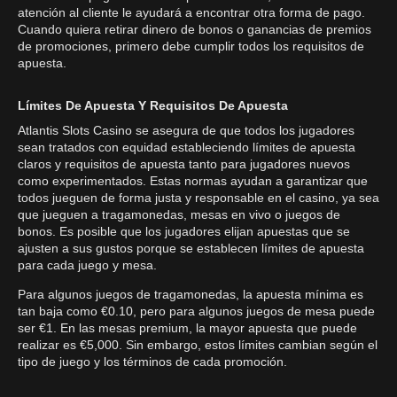
atención al cliente le ayudará a encontrar otra forma de pago.
Cuando quiera retirar dinero de bonos o ganancias de premios
de promociones, primero debe cumplir todos los requisitos de
apuesta.
Límites De Apuesta Y Requisitos De Apuesta
Atlantis Slots Casino se asegura de que todos los jugadores
sean tratados con equidad estableciendo límites de apuesta
claros y requisitos de apuesta tanto para jugadores nuevos
como experimentados. Estas normas ayudan a garantizar que
todos jueguen de forma justa y responsable en el casino, ya sea
que jueguen a tragamonedas, mesas en vivo o juegos de
bonos. Es posible que los jugadores elijan apuestas que se
ajusten a sus gustos porque se establecen límites de apuesta
para cada juego y mesa.
Para algunos juegos de tragamonedas, la apuesta mínima es
tan baja como €0.10, pero para algunos juegos de mesa puede
ser €1. En las mesas premium, la mayor apuesta que puede
realizar es €5,000. Sin embargo, estos límites cambian según el
tipo de juego y los términos de cada promoción.