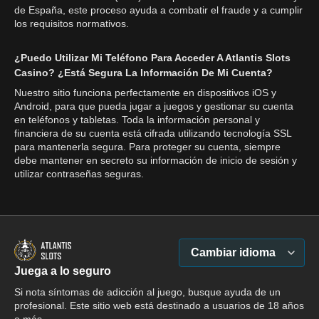
de España, este proceso ayuda a combatir el fraude y a cumplir
los requisitos normativos.
¿Puedo Utilizar Mi Teléfono Para Acceder A Atlantis Slots
Casino? ¿Está Segura La Información De Mi Cuenta?
Nuestro sitio funciona perfectamente en dispositivos iOS y
Android, para que pueda jugar a juegos y gestionar su cuenta
en teléfonos y tabletas. Toda la información personal y
financiera de su cuenta está cifrada utilizando tecnología SSL
para mantenerla segura. Para proteger su cuenta, siempre
debe mantener en secreto su información de inicio de sesión y
utilizar contraseñas seguras.
Cambiar idioma
Juega a lo seguro
Si nota síntomas de adicción al juego, busque ayuda de un
profesional. Este sitio web está destinado a usuarios de 18 años
o más.