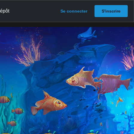
épôt
Se connecter
S'inscrire