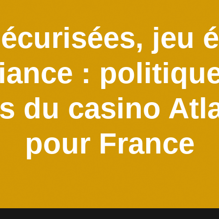
curisées, jeu é
iance : politiqu
s du casino Atla
pour France