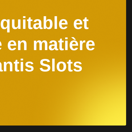
quitable et
e en matière
ntis Slots