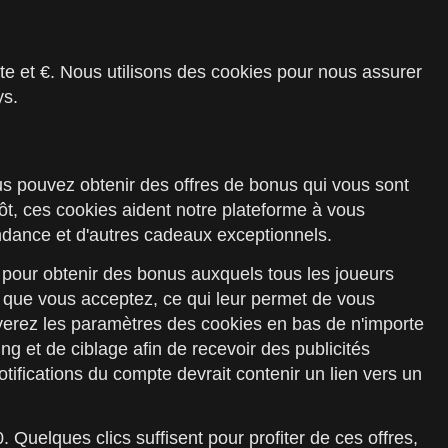
pte et €. Nous utilisons des cookies pour nous assurer
ys.
 Vous pouvez obtenir des offres de bonus qui vous sont
ôt, ces cookies aident notre plateforme à vous
ndance et d'autres cadeaux exceptionnels.
 pour obtenir des bonus auxquels tous les joueurs
es que vous acceptez, ce qui leur permet de vous
uverez les paramètres des cookies en bas de n'importe
 et de ciblage afin de recevoir des publicités
tifications du compte devrait contenir un lien vers un
Quelques clics suffisent pour profiter de ces offres,