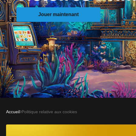
Jouer maintenant
Accueil
Politique relative aux cookies