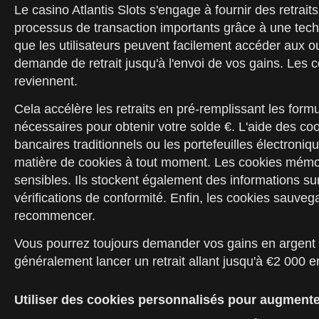
Le casino Atlantis Slots s'engage à fournir des retraits 
processus de transaction importants grâce à une techn
que les utilisateurs peuvent facilement accéder aux ou
demande de retrait jusqu'à l'envoi de vos gains. Les coo
reviennent.
Cela accélère les retraits en pré-remplissant les fo
nécessaires pour obtenir votre solde €. L'aide des cook
bancaires traditionnels ou les portefeuilles électroni
matière de cookies à tout moment. Les cookies mémor
sensibles. Ils stockent également des informations sur 
vérifications de conformité. Enfin, les cookies sauve
recommencer.
Vous pourrez toujours demander vos gains en argent r
généralement lancer un retrait allant jusqu'à €2 000 
Utiliser des cookies personnalisés pour augmenter