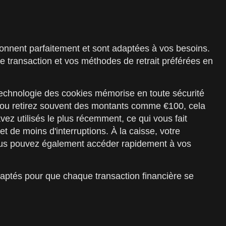
ionnent parfaitement et sont adaptées à vos besoins.
 transaction et vos méthodes de retrait préférées en
 technologie des cookies mémorise en toute sécurité
z ou retirez souvent des montants comme €100, cela
z utilisés le plus récemment, ce qui vous fait
t de moins d'interruptions. À la caisse, votre
vous pouvez également accéder rapidement à vos
aptés pour que chaque transaction financière se