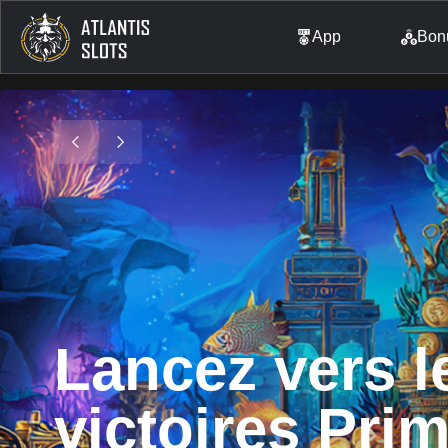
App
Bon
Lancez vers l
victoires Prim