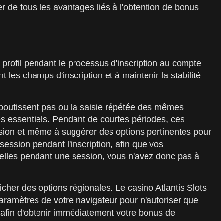
er de tous les avantages liés à l'obtention de bonus
profil pendant le processus d'inscription au compte
 les champs d'inscription et à maintenir la stabilité
'aboutissent pas ou la saisie répétée des mêmes
kies essentiels. Pendant de courtes périodes, ces
ession et même à suggérer des options pertinentes pour
 session pendant l'inscription, afin que vos
elles pendant une session, vous n'avez donc pas à
cher des options régionales. Le casino Atlantis Slots
paramètres de votre navigateur pour n'autoriser que
, afin d'obtenir immédiatement votre bonus de