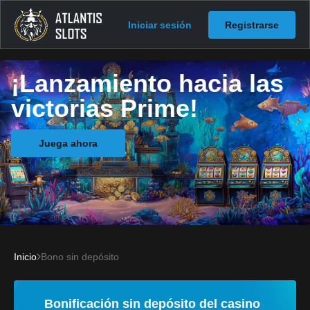
Iniciar sesión
Registrarse
¡Lanzamiento hacia las
victorias Prime!
Juega ahora
Inicio
Bono sin depósito
Bonificación sin depósito del casino