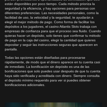
están disponibles por poco tiempo. Cada método prioriza la
seguridad y la eficiencia, y hay opciones para personas con
diferentes preferencias. Las necesidades personales, como la
facilidad de uso, la velocidad y la seguridad, te ayudarán a
elegir el mejor método de pago. Como forma de facilitar los
depósitos a los jugadores, el casino Atlantis Slots trabaja con
empresas de confianza para que el proceso sea fluido. Cuando
quieras hacer un depósito, solo tienes que confirmar tu método
de pago en la caja del casino, elegir la cantidad que quieres
depositar y seguir las instrucciones seguras que aparecen en
pantalla.
Todas las opciones están diseñadas para procesarse
rápidamente, de modo que el dinero aparece en tu cuenta casi
de inmediato. La bonificación sin depósito es una de las
bonificaciones que solo puedes usar después de que tu cuenta
haya sido verificada y acreditada con dinero. Siempre consulta
el depósito mínimo requerido para ver si puedes obtener
bonificaciones adicionales.