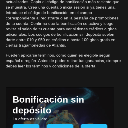
actualizados. Copia el código de bonificación más reciente que
se muestra. Crea una cuenta o inicia sesión si ya tienes una.
Introduce el código de bonificación en el campo
correspondiente al registrarte o en la pestaña de promociones
de tu cuenta. Confirma que la bonificación se activó y luego
revisa el saldo de tu cuenta para ver si tienes créditos o giros
adicionales. Los códigos de bonificación sin depósito suelen
darte entre €10 y €50 en créditos o hasta 100 giros gratis en
ciertas tragamonedas de Atlantis.
Pueden aplicarse términos, como quién es elegible según
español o región. Antes de poder retirar tus ganancias, siempre
debes leer los términos y condiciones de la oferta.
Bonificación sin
depósito
La oferta es válida: