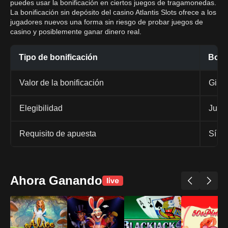
puedes usar la bonificación en ciertos juegos de tragamonedas.
La bonificación sin depósito del casino Atlantis Slots ofrece a los
jugadores nuevos una forma sin riesgo de probar juegos de
casino y posiblemente ganar dinero real.
Tipo de bonificación
Bonif
Valor de la bonificación
Giros
Elegibilidad
Juga
Requisito de apuesta
Sí
Ahora Ganando