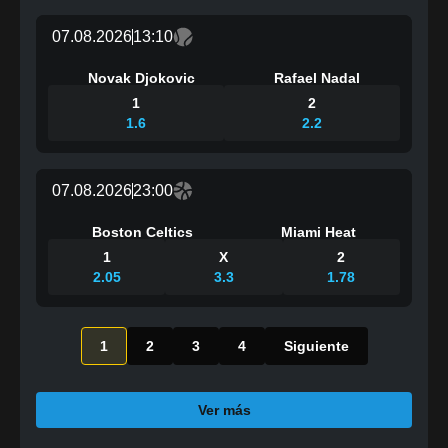
07.08.2026
13:10
Novak Djokovic
Rafael Nadal
1
2
1.6
2.2
07.08.2026
23:00
Boston Celtics
Miami Heat
1
X
2
2.05
3.3
1.78
1
2
3
4
Siguiente
Ver más