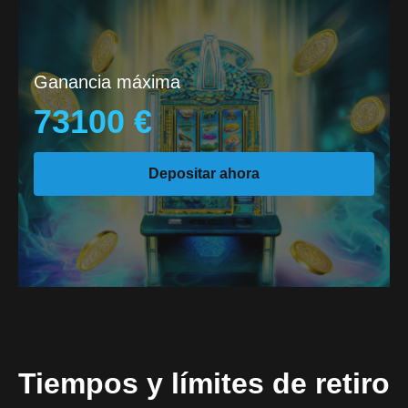
Ganancia máxima
73100 €
Depositar ahora
Tiempos y límites de retiro