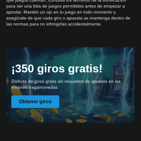
para ver una lista de juegos permitidos antes de empezar a
apostar. Mantén un ojo en tu juego en todo momento y
asegúrate de que cada giro o apuesta se mantenga dentro de
las normas para no infringirlas accidentalmente.
¡350 giros gratis!
Disfruta de giros gratis sin requisitos de apuesta en las
mejores tragamonedas
Obtener giros