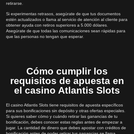
retirarse.
Si experimentas retrasos, asegúrate de que tus documentos
estén actualizados o llama al servicio de atención al cliente para
obtener ayuda con retiros superiores a 5.000 dólares.
Asegúrate de que todas las comunicaciones sean rápidas para
que las personas no tengan que esperar.
Cómo cumplir los
requisitos de apuesta en
el casino Atlantis Slots
El casino Atlantis Slots tiene requisitos de apuesta específicos
para sus bonificaciones sin depósito y otras ofertas especiales.
Si quieres saber cómo y cuándo retirar las ganancias de tu
bonificación, debes conocer estas reglas antes de empezar a
jugar. La cantidad de dinero que debes apostar con créditos de
bonificación antes de poder retirar tus ganancias se llama