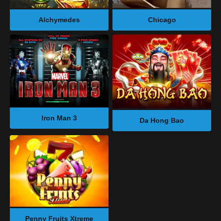
Alchymedes
Chicago
Iron Man 3
Da Hong Bao
Penny Fruits Xtreme