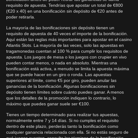
requisito de apuesta. Tendrías que apostar un total de €800
(€20 x 40) en una bonificación sin depósito de €20 antes de
poder retirarla.
La mayoría de las bonificaciones sin depósito tienen un
requisito de apuesta de 40 veces el importe de la bonificación.
Aquí están las reglas más importantes para apostar en el casino
Atlantis Slots. La mayoría de las veces, solo las apuestas en
tragamonedas cuentan al 100 % para cumplir los requisitos de
apuesta. Los juegos de mesa o los juegos con crupier en vivo
pueden contar menos, o nada en absoluto. Mientras una
bonificación está activa, a menudo se limita la apuesta máxima
que se puede hacer en un giro o ronda. Las apuestas
superiores al límite, como €5 por giro, pueden anular las
ganancias de la bonificación. Algunas bonificaciones sin
depósito tienen límites sobre cuánto puedes ganar. A menos
que los detalles de la promoción indiquen lo contrario, lo
máximo que puedes ganar suele ser €100.
Tienes un tiempo determinado para realizar tus apuestas,
normalmente entre 7 y 14 días. Si no cumples el requisito
dentro de este plazo, perderás tanto la bonificación como
cualquier ganancia relacionada con ella. Si no estás seguro de
qué juegos cuentan, consulta los términos de la bonificación