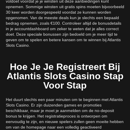
voldoet voordat je je winsten uit deze aanbiedingen kunt
opnemen. Sommige winsten uit gratis spins moeten bijvoorbeeld
30 keer worden doorgespeeld voordat ze kunnen worden
opgenomen. Van de meeste deals kun je slechts een bepaald
bedrag opnemen, zoals €100. Controleer altijd de bonusdetails
in je accountdashboard om zeker te weten dat je alles correct
doet. Deze speciale bonussen zijn bedoeld om je meer tijd te
geven om te spelen en betere kansen om te winnen bij Atlantis
Slots Casino.
Hoe Je Je Registreert Bij
Atlantis Slots Casino Stap
Voor Stap
Het duurt slechts een paar minuten om te beginnen met Atlantis
Slots Casino. Er zijn duizenden games en promoties
beschikbaar, maar je moet je aanmelden om de no-deposit
bonus te krijgen. Het registratieproces is ontworpen om
eenvoudig te zijn, en nieuwe spelers zullen geen moeite hebben
om van de homepage naar een volledig geactiveerd