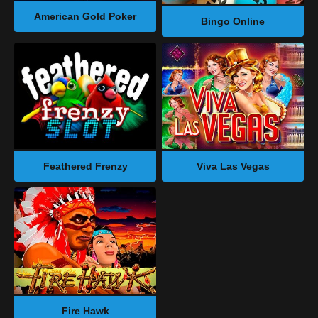
American Gold Poker
Bingo Online
All Ways Fruits
Viva Las Vegas
Fire Hawk