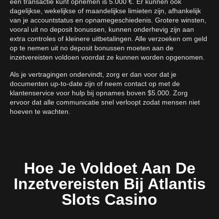
één transactie kunt opnemen is 5.000 €. Er kunnen ook
dagelijkse, wekelijkse of maandelijkse limieten zijn, afhankelijk
van je accountstatus en opnamegeschiedenis. Grotere winsten,
vooral uit no deposit bonussen, kunnen onderhevig zijn aan
extra controles of kleinere uitbetalingen. Alle verzoeken om geld
op te nemen uit no deposit bonussen moeten aan de
inzetvereisten voldoen voordat ze kunnen worden opgenomen.
Als je vertragingen ondervindt, zorg er dan voor dat je
documenten up-to-date zijn of neem contact op met de
klantenservice voor hulp bij opnames boven $5.000. Zorg
ervoor dat alle communicatie snel verloopt zodat mensen niet
hoeven te wachten.
Hoe Je Voldoet Aan De
Inzetvereisten Bij Atlantis
Slots Casino