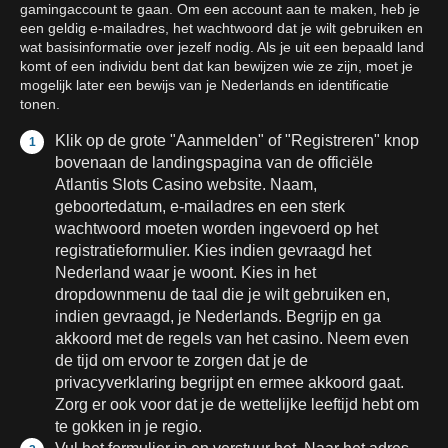
gamingaccount te gaan. Om een account aan te maken, heb je
een geldig e-mailadres, het wachtwoord dat je wilt gebruiken en
wat basisinformatie over jezelf nodig. Als je uit een bepaald land
komt of een individu bent dat kan bewijzen wie ze zijn, moet je
mogelijk later een bewijs van je Nederlands en identificatie
tonen.
Klik op de grote "Aanmelden" of "Registreren" knop
bovenaan de landingspagina van de officiële
Atlantis Slots Casino website. Naam,
geboortedatum, e-mailadres en een sterk
wachtwoord moeten worden ingevoerd op het
registratieformulier. Kies indien gevraagd het
Nederland waar je woont. Kies in het
dropdownmenu de taal die je wilt gebruiken en,
indien gevraagd, je Nederlands. Begrijp en ga
akkoord met de regels van het casino. Neem even
de tijd om ervoor te zorgen dat je de
privacyverklaring begrijpt en ermee akkoord gaat.
Zorg er ook voor dat je de wettelijke leeftijd hebt om
te gokken in je regio.