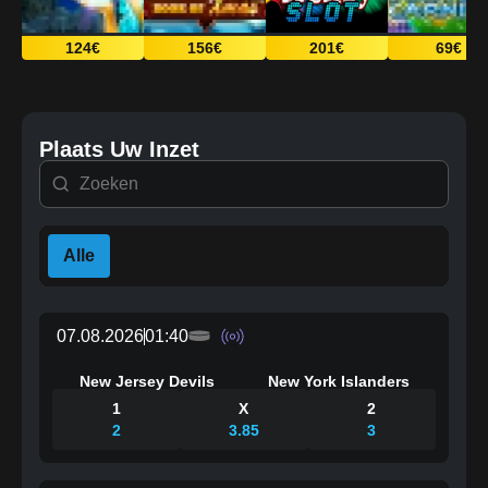
124€
156€
201€
69€
Plaats Uw Inzet
Alle
07.08.2026
01:40
New Jersey Devils
New York Islanders
1
X
2
2
3.85
3