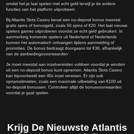
omdat het je laat spelen met echt geld terwijl je de andere
functies van het platform uitprobeert.
Bij Atlantis Slots Casino bevat een no-deposit bonus meestal
gratis spins of bonusgeld, zoals 50 spins of €20. Het laat nieuwe
spelers games uitproberen voordat ze echt geld gebruiken. In
aanmerking komende spelers uit Nederland of Nederlands
kunnen het automatisch ontvangen tijdens aanmelding of
promoties. De bonus bedraagt doorgaans tot €30, afhankelijk
van de aanbiedingsvoorwaarden
Je moet meestal aan inzetvereisten voldoen voordat je winsten
uit een no-deposit bonus kunt opnemen. Atlantis Slots Casino
kan bijvoorbeeld een 40x inzet vereisen. Er zijn ook
opnamelimieten, zoals een maximale uitbetaling van €100 uit
no-deposit bonussen. Controleer altijd de bonusvoorwaarden
voordat je gaat spelen.
Krijg De Nieuwste Atlantis