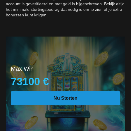
account is geverifieerd en met geld is bijgeschreven. Bekijk altijd
het minimale stortingsbedrag dat nodig is om te zien of je extra
bonussen kunt krijgen.
Max Win
73100 €
Nu Storten