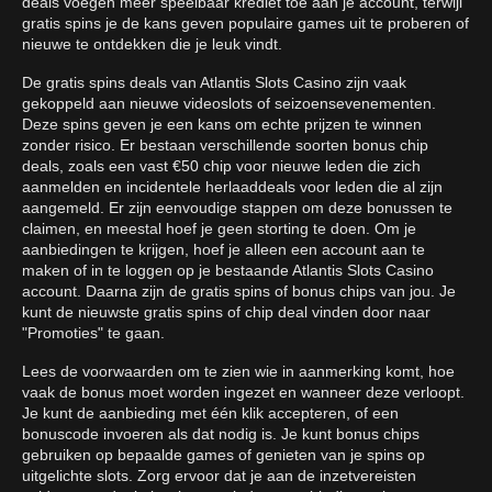
deals voegen meer speelbaar krediet toe aan je account, terwijl
gratis spins je de kans geven populaire games uit te proberen of
nieuwe te ontdekken die je leuk vindt.
De gratis spins deals van Atlantis Slots Casino zijn vaak
gekoppeld aan nieuwe videoslots of seizoensevenementen.
Deze spins geven je een kans om echte prijzen te winnen
zonder risico. Er bestaan verschillende soorten bonus chip
deals, zoals een vast €50 chip voor nieuwe leden die zich
aanmelden en incidentele herlaaddeals voor leden die al zijn
aangemeld. Er zijn eenvoudige stappen om deze bonussen te
claimen, en meestal hoef je geen storting te doen. Om je
aanbiedingen te krijgen, hoef je alleen een account aan te
maken of in te loggen op je bestaande Atlantis Slots Casino
account. Daarna zijn de gratis spins of bonus chips van jou. Je
kunt de nieuwste gratis spins of chip deal vinden door naar
"Promoties" te gaan.
Lees de voorwaarden om te zien wie in aanmerking komt, hoe
vaak de bonus moet worden ingezet en wanneer deze verloopt.
Je kunt de aanbieding met één klik accepteren, of een
bonuscode invoeren als dat nodig is. Je kunt bonus chips
gebruiken op bepaalde games of genieten van je spins op
uitgelichte slots. Zorg ervoor dat je aan de inzetvereisten