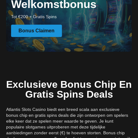
Welkomstbonus
Tot €200 + Gratis Spins
Bonus Claimen
Exclusieve Bonus Chip En
Gratis Spins Deals
Atlantis Slots Casino biedt een breed scala aan exclusieve
bonus chip en gratis spins deals die zijn ontworpen om spelers
elke keer dat ze spelen meer waarde te geven. Je kunt
populaire slotgames uitproberen met deze tijdelijke
aanbiedingen zonder eerst (€) te hoeven storten. Bonus chip