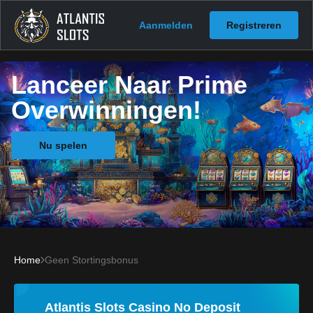
Aanmelden
Registreren
Lanceer Naar Prime
Overwinningen!
Nu spelen
Home
Geen Stortingsbonus
Atlantis Slots Casino No Deposit