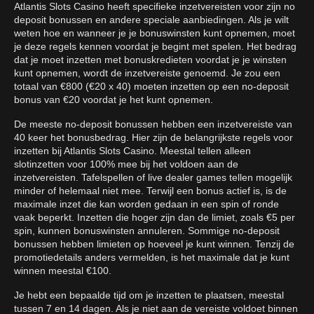
Atlantis Slots Casino heeft specifieke inzetvereisten voor zijn no
deposit bonussen en andere speciale aanbiedingen. Als je wilt
weten hoe en wanneer je je bonuswinsten kunt opnemen, moet
je deze regels kennen voordat je begint met spelen. Het bedrag
dat je moet inzetten met bonuskredieten voordat je je winsten
kunt opnemen, wordt de inzetvereiste genoemd. Je zou een
totaal van €800 (€20 x 40) moeten inzetten op een no-deposit
bonus van €20 voordat je het kunt opnemen.
De meeste no-deposit bonussen hebben een inzetvereiste van
40 keer het bonusbedrag. Hier zijn de belangrijkste regels voor
inzetten bij Atlantis Slots Casino. Meestal tellen alleen
slotinzetten voor 100% mee bij het voldoen aan de
inzetvereisten. Tafelspellen of live dealer games tellen mogelijk
minder of helemaal niet mee. Terwijl een bonus actief is, is de
maximale inzet die kan worden gedaan in een spin of ronde
vaak beperkt. Inzetten die hoger zijn dan de limiet, zoals €5 per
spin, kunnen bonuswinsten annuleren. Sommige no-deposit
bonussen hebben limieten op hoeveel je kunt winnen. Tenzij de
promotiedetails anders vermelden, is het maximale dat je kunt
winnen meestal €100.
Je hebt een bepaalde tijd om je inzetten te plaatsen, meestal
tussen 7 en 14 dagen. Als je niet aan de vereiste voldoet binnen