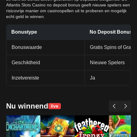
Atlantis Slots Casino no deposit bonus geeft nieuwe spelers een
risicovrije manier om casinospellen uit te proberen en mogelijk
echt geld te winnen.
Bonustype
No Deposit Bonus
Bonuswaarde
Gratis Spins of Grati
Geschiktheid
Nieuwe Spelers
Inzetvereiste
Ja
Nu winnend