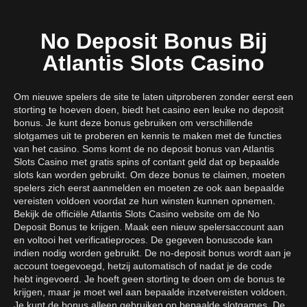
No Deposit Bonus Bij
Atlantis Slots Casino
Om nieuwe spelers de site te laten uitproberen zonder eerst een
storting te hoeven doen, biedt het casino een leuke no deposit
bonus. Je kunt deze bonus gebruiken om verschillende
slotgames uit te proberen en kennis te maken met de functies
van het casino. Soms komt de no deposit bonus van Atlantis
Slots Casino met gratis spins of contant geld dat op bepaalde
slots kan worden gebruikt. Om deze bonus te claimen, moeten
spelers zich eerst aanmelden en moeten ze ook aan bepaalde
vereisten voldoen voordat ze hun winsten kunnen opnemen.
Bekijk de officiële Atlantis Slots Casino website om de No
Deposit Bonus te krijgen. Maak een nieuw spelersaccount aan
en voltooi het verificatieproces. De gegeven bonuscode kan
indien nodig worden gebruikt. De no-deposit bonus wordt aan je
account toegevoegd, hetzij automatisch of nadat je de code
hebt ingevoerd. Je hoeft geen storting te doen om de bonus te
krijgen, maar je moet wel aan bepaalde inzetvereisten voldoen.
Je kunt de bonus alleen gebruiken op bepaalde slotgames. De