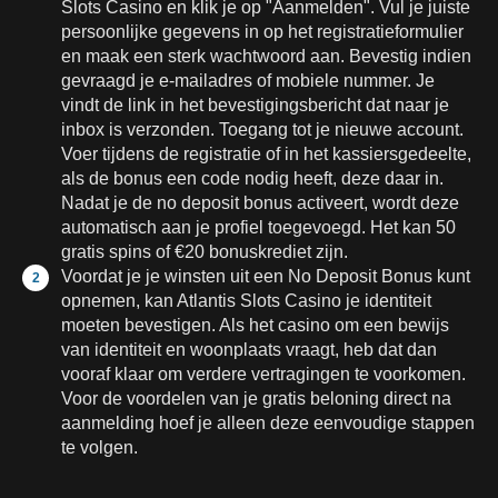
Slots Casino en klik je op "Aanmelden". Vul je juiste
persoonlijke gegevens in op het registratieformulier
en maak een sterk wachtwoord aan. Bevestig indien
gevraagd je e-mailadres of mobiele nummer. Je
vindt de link in het bevestigingsbericht dat naar je
inbox is verzonden. Toegang tot je nieuwe account.
Voer tijdens de registratie of in het kassiersgedeelte,
als de bonus een code nodig heeft, deze daar in.
Nadat je de no deposit bonus activeert, wordt deze
automatisch aan je profiel toegevoegd. Het kan 50
gratis spins of €20 bonuskrediet zijn.
Voordat je je winsten uit een No Deposit Bonus kunt
opnemen, kan Atlantis Slots Casino je identiteit
moeten bevestigen. Als het casino om een bewijs
van identiteit en woonplaats vraagt, heb dat dan
vooraf klaar om verdere vertragingen te voorkomen.
Voor de voordelen van je gratis beloning direct na
aanmelding hoef je alleen deze eenvoudige stappen
te volgen.