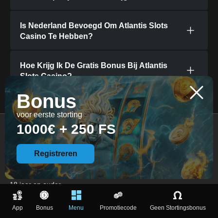
Is Nederland Bevoegd Om Atlantis Slots
Casino Te Hebben?
Hoe Krijg Ik De Gratis Bonus Bij Atlantis
Slots Casino?
Bonus
voor eerste storting
1000€ + 250 FS
Taal wisselen
Speel het veilig
Registreren
Als u symptomen van gokverslaving opmerkt, zoek dan hulp bij
een professional. Deze website is bedoeld voor gebruikers van
18 jaar en ouder.
App
Bonus
Menu
Promotiecode
Geen Stortingsbonus