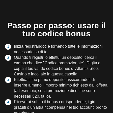
Passo per passo: usare il
tuo codice bonus
Inizia registrandoti e fornendo tutte le informazioni
necessarie su di te.
Quando ti registri o effettui un deposito, cerca il
campo che dice "Codice promozionale". Digita o
copia il tuo valido codice bonus di Atlantis Slots
Casino e incollalo in questa casella.
Effettua il tuo primo deposito, assicurandoti di
inserire almeno l'importo minimo richiesto dall'offerta
(ad esempio, se la promozione dice che sono
necessari €20, fallo).
Riceverai subito il bonus corrispondente, i giri
gratuiti o un'altra ricompensa nel tuo account, pronto
per giocare.