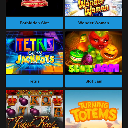
possibile
Quando ti registri ad Atlantis Slots Casino, usa il codice
promozionale per ottenere ricompense e bonus speciali
Forbidden Slot
Wonder Woman
Tetris
Slot Jam