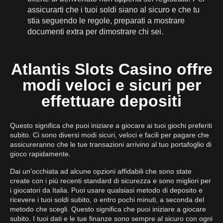
assicurarti che i tuoi soldi siano al sicuro e che tu
stia seguendo le regole, preparati a mostrare
documenti extra per dimostrare chi sei.
Atlantis Slots Casino offre
modi veloci e sicuri per
effettuare depositi
Questo significa che puoi iniziare a giocare ai tuoi giochi preferiti
subito. Ci sono diversi modi sicuri, veloci e facili per pagare che
assicureranno che le tue transazioni arrivino al tuo portafoglio di
gioco rapidamente.
Dai un'occhiata ad alcune opzioni affidabili che sono state
create con i più recenti standard di sicurezza e sono migliori per
i giocatori da Italia. Puoi usare qualsiasi metodo di deposito e
ricevere i tuoi soldi subito, o entro pochi minuti, a seconda del
metodo che scegli. Questo significa che puoi iniziare a giocare
subito. I tuoi dati e le tue finanze sono sempre al sicuro con ogni