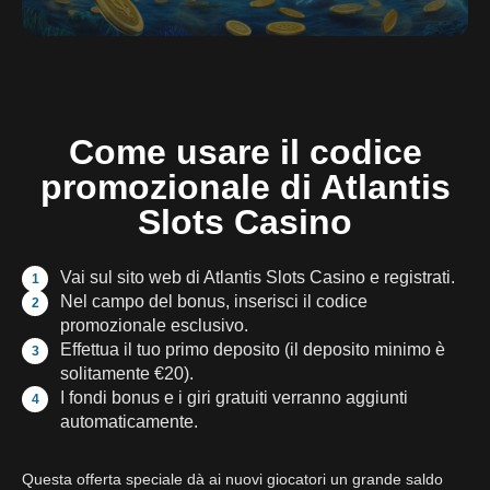
Come usare il codice
promozionale di Atlantis
Slots Casino
Vai sul sito web di Atlantis Slots Casino e registrati.
Nel campo del bonus, inserisci il codice
promozionale esclusivo.
Effettua il tuo primo deposito (il deposito minimo è
solitamente €20).
I fondi bonus e i giri gratuiti verranno aggiunti
automaticamente.
Questa offerta speciale dà ai nuovi giocatori un grande saldo