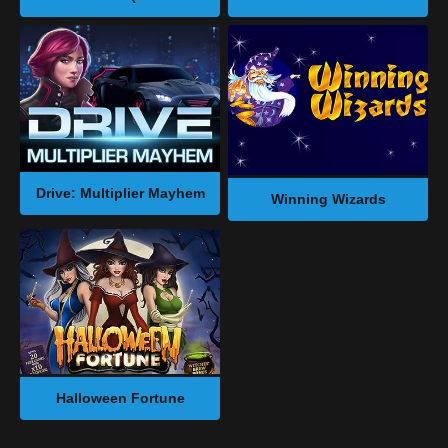
Drive: Multiplier Mayhem
Winning Wizards
Halloween Fortune