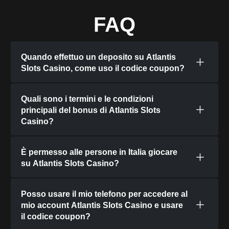
FAQ
Quando effettuo un deposito su Atlantis
Slots Casino, come uso il codice coupon?
Quali sono i termini e le condizioni
principali del bonus di Atlantis Slots
Casino?
È permesso alle persone in Italia giocare
su Atlantis Slots Casino?
Posso usare il mio telefono per accedere al
mio account Atlantis Slots Casino e usare
il codice coupon?