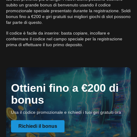
subito un grande bonus di benvenuto usando il codice
promozionale speciale presentato durante la registrazione. Soldi
bonus fino a €200 e giri gratuiti sui migliori giochi di slot possono
far parte di questo.
Il codice è facile da inserire: basta copiare, incollare e
confermare il codice nel campo speciale per la registrazione
prima di effettuare il tuo primo deposito.
Ottieni fino a €200 di
bonus
Usa il codice promozionale e richiedi i tuoi giri gratuiti ora
Richiedi il bonus