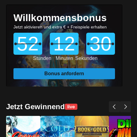
Willkommensbonus
Jetzt aktivieren und extra € + Freispiele erhalten
52
12
28
Stunden
Minuten
Sekunden
Bonus anfordern
Jetzt Gewinnend