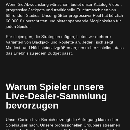
Wenn Sie Abwechslung wünschen, bietet unser Katalog Video-,
progressive Jackpots und traditionelle Fruchtmaschinen von
führenden Studios. Unser größter progressiver Pool hat kürzlich
60.000 € überschritten und bietet spannende Möglichkeiten für
jeden Spieler.
Für diejenigen, die Strategien mögen, bieten wir mehrere
Varianten von Blackjack und Roulette an. Jeder Tisch zeigt
Mindest- und Höchsteinsatzgrößen an, um sicherzustellen, dass
das Erlebnis zu jedem Budget passt.
Warum Spieler unsere
Live-Dealer-Sammlung
bevorzugen
Unser Casino-Live-Bereich erzeugt die Aufregung klassischer
Spielhäuser nach. Unsere professionellen Croupiers streamen