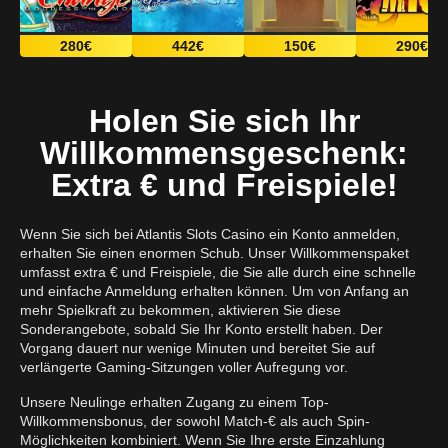
280€
442€
150€
290€
Holen Sie sich Ihr
Willkommensgeschenk:
Extra € und Freispiele!
Wenn Sie sich bei Atlantis Slots Casino ein Konto anmelden,
erhalten Sie einen enormen Schub. Unser Willkommenspaket
umfasst extra € und Freispiele, die Sie alle durch eine schnelle
und einfache Anmeldung erhalten können. Um von Anfang an
mehr Spielkraft zu bekommen, aktivieren Sie diese
Sonderangebote, sobald Sie Ihr Konto erstellt haben. Der
Vorgang dauert nur wenige Minuten und bereitet Sie auf
verlängerte Gaming-Sitzungen voller Aufregung vor.
Unsere Neulinge erhalten Zugang zu einem Top-
Willkommensbonus, der sowohl Match-€ als auch Spin-
Möglichkeiten kombiniert. Wenn Sie Ihre erste Einzahlung