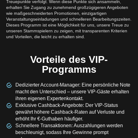
Treuepunkte verfolgt. Wenn diese Punkte sich ansammeln,
erhalten Sie Zugang zu zunehmend großzügigeren Angeboten
wie maßgeschneiderten Promotionen, einzigartigen
Veranstaltungseinladungen und schnelleren Bearbeitungszeiten.
Dieses Programm ist eine Möglichkeit für uns, unsere Treue zu
unseren Stammspielern zu zeigen, mit transparenten Kriterien
und Vorteilen, die leicht zu erhalten sind.
Vorteile des VIP-
Programms
Dedizierter Account-Manager: Eine persönliche Note
macht den Unterschied – unsere VIP-Gäste erhalten
ihren eigenen Expertenkontakt.
Exklusive Cashback-Angebote: Der VIP-Status
gewährt höhere Cashback-Raten auf Verluste und
erhöht Ihr €-Guthaben häufiger.
Schnellere Transaktionen: Auszahlungen werden
beschleunigt, sodass Ihre Gewinne prompt