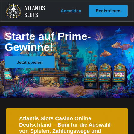
Anmelden
Registrieren
Starte auf Prime-
Gewinne!
Jetzt spielen
Atlantis Slots Casino Online
Deutschland – Boni für die Auswahl
von Spielen, Zahlungswege und