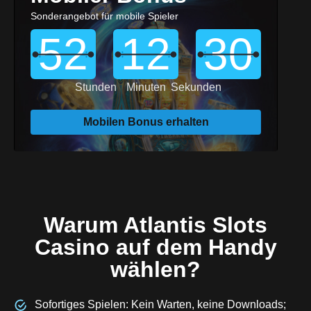
Sonderangebot für mobile Spieler
52
12
28
Stunden
Minuten
Sekunden
Mobilen Bonus erhalten
Warum Atlantis Slots
Casino auf dem Handy
wählen?
Sofortiges Spielen: Kein Warten, keine Downloads;