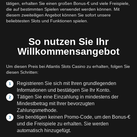
tätigen, erhalten Sie einen großen Bonus-€ und viele Freispiele,
die auf bestimmten Spielen verwendet werden können. Mit
diesem zweiteiligen Angebot können Sie sofort unsere
beliebtesten Slots und Funktionen spielen.
So nutzen Sie Ihr
Willkommensangebot
Um diesen Preis bei Atlantis Slots Casino zu erhalten, folgen Sie
diesen Schritten:
Registrieren Sie sich mit Ihren grundlegenden
Informationen und bestätigen Sie Ihr Konto.
Tätigen Sie eine Einzahlung in mindestens der
Mindestbetrag mit Ihrer bevorzugten
Zahlungsmethode.
Sie benötigen keinen Promo-Code, um den Bonus-€
und die Freispiele zu erhalten. Sie werden
automatisch hinzugefügt.