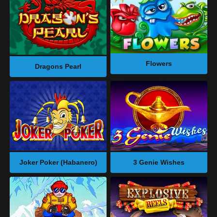
Flowers
Dragons Pearl
Joker Poker (Habanero)
3 Genie Wishes