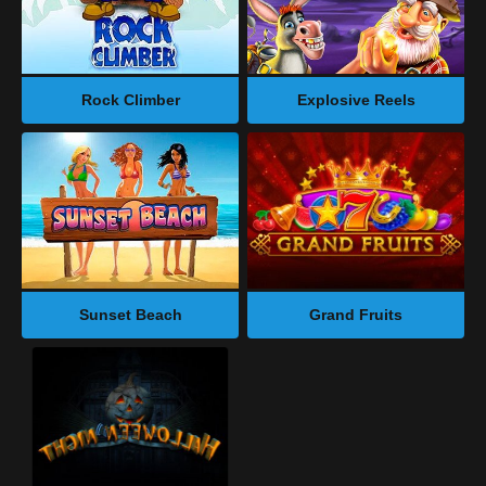
Rock Climber
Explosive Reels
Sunset Beach
Grand Fruits